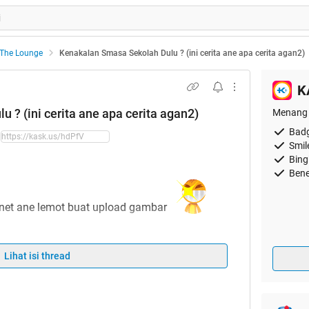
The Lounge
Kenakalan Smasa Sekolah Dulu ? (ini cerita ane apa cerita agan2)
K
 ? (ini cerita ane apa cerita agan2)
Menang 
Badg
Smil
Bing
Bene
. inet ane lemot buat upload gambar
Lihat isi thread
h ya .. dan pernah ngelakuin kenakalan ...
nah agan pernah nglakuin kenakalan apa yang