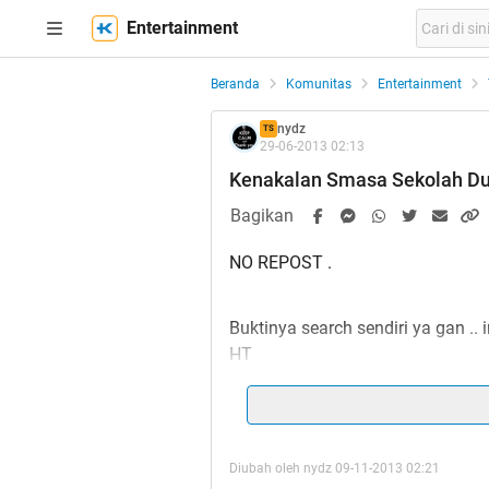
Entertainment
Beranda
Komunitas
Entertainment
nydz
TS
29-06-2013 02:13
Kenakalan Smasa Sekolah Dulu
Bagikan
NO REPOST .
Buktinya search sendiri ya gan .
HT
Spoiler
for
HT
:
Pasti agan2 pernah skolah dulu la
Diubah oleh nydz 09-11-2013 02:21
nah Share disini gan apa yg per