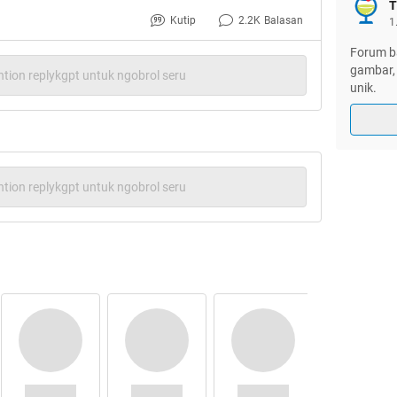
T
Kutip
2.2K
Balasan
1
Forum ba
gambar, 
tion replykgpt untuk ngobrol seru
unik.
tion replykgpt untuk ngobrol seru