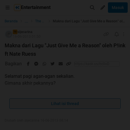
Entertainment
Masuk
...
Beranda
The Lounge
Makna dari Lagu "Just Give Me a Reason" oleh P!ink ft Nate Ruess
sijecarina
TS
16-06-2013 01:50
Makna dari Lagu "Just Give Me a Reason" oleh P!ink
ft Nate Ruess
Bagikan
Selamat pagi agan-agan sekalian.
Gimana akhir pekannya?
Langsung aja gan, kira-kira udah pada tau belon sama
lagunya pink yang baru? Yaitu :
Lihat isi thread
Quote:
[img]
Diubah oleh sijecarina 16-06-2013 08:14