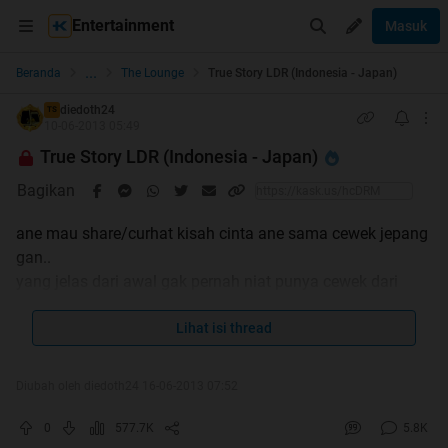
Entertainment
Masuk
...
Beranda
The Lounge
True Story LDR (Indonesia - Japan)
diedoth24
TS
10-06-2013 05:49
True Story LDR (Indonesia - Japan)
Bagikan
ane mau share/curhat kisah cinta ane sama cewek jepang
gan..
yang jelas dari awal gak pernah niat punya cewek dari
jepang, semuanya terasa seperti mimpi..
sebelumnya ane minta maaf kalo trit ane acak2an,
Lihat isi thread
soalnya ane nubi, jadi ane gak tau cara bikin trit yg bener..
Diubah oleh diedoth24 16-06-2013 07:52
jadi tolong jangan di
ya gan..
0
577.7K
5.8K
lambat laun bakal ane perbaiki deh gan..