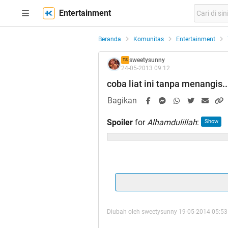
Entertainment
Beranda
Komunitas
Entertainment
sweetysunny
TS
24-05-2013 09:12
coba liat ini tanpa menangis.
Bagikan
Spoiler
for
Alhamdulillah
:
Diubah oleh sweetysunny 19-05-2014 05:53