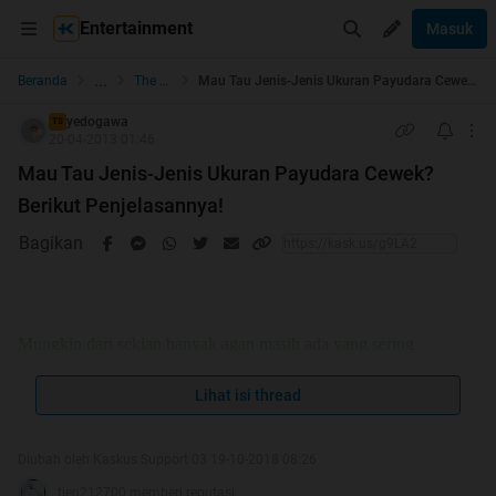
Entertainment
Masuk
...
Beranda
The Lounge
Mau Tau Jenis-Jenis Ukuran Payudara Cewek? Berikut Penjelasannya!
yedogawa
TS
20-04-2013 01:46
Mau Tau Jenis-Jenis Ukuran Payudara Cewek?
Berikut Penjelasannya!
Bagikan
Mungkin dari sekian banyak agan masih ada yang sering
bertanya-tanya, 32B itu sebesar apa sih, 34C itu besarnya seperti
Lihat isi thread
apa sih, ukuran payudara cewek yang paling besar itu berapa sih?
Nah, agar agan tidak lagi mengalami kesesatan dalam
menafsirkan arti dari ukuran bra/payudara cewek, berikut TS
Diubah oleh Kaskus Support 03 19-10-2018 08:26
berikan penjelasan jenis-jenis ukuran bra/payudara cewek. Para
tien212700 memberi reputasi