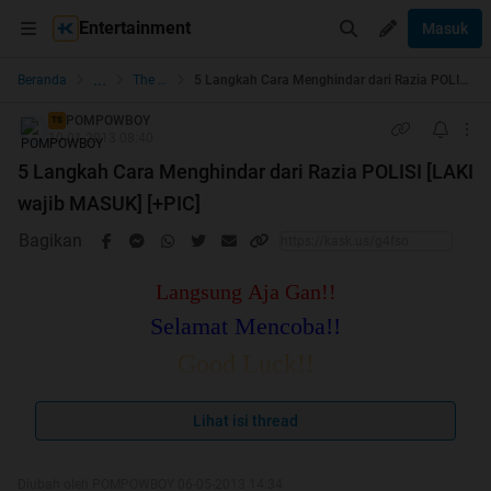
Entertainment
Masuk
...
Beranda
The Lounge
5 Langkah Cara Menghindar dari Razia POLISI [LAKI wajib MASUK] [+PIC]
POMPOWBOY
TS
10-01-2013 08:40
5 Langkah Cara Menghindar dari Razia POLISI [LAKI
wajib MASUK] [+PIC]
Bagikan
Langsung Aja Gan!!
Selamat Mencoba!!
Good Luck!!
Lihat isi thread
Spoiler
for
pertama
:
Diubah oleh POMPOWBOY 06-05-2013 14:34