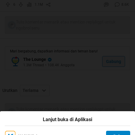
Pengalaman: Fresh Graduate
6
1.1M
8.6K
Perusahaan: Soil Contractor
Lokasi: Tangerang
Posisi: Site Engineer
Tulis komentar menarik atau mention replykgpt untuk
ngobrol seru
Gaji: 4,5 (THP)
Mari bergabung, dapatkan informasi dan teman baru!
The Lounge
Gabung
Quote:
1.3M
Thread
•
108.4K
Anggota
Original Posted By
fathurmovic
►
Ane kerja di PT. Tekun Jaya gan..
Urutkan
Terlama
Ane tekun, perusahaan yg jaya
Gaji 15 koma gan (tanggal 15 langsung koma :hummer )
Tulis komentar menarik atau mention replykgpt untuk
ngobrol seru
Lanjut buka di Aplikasi