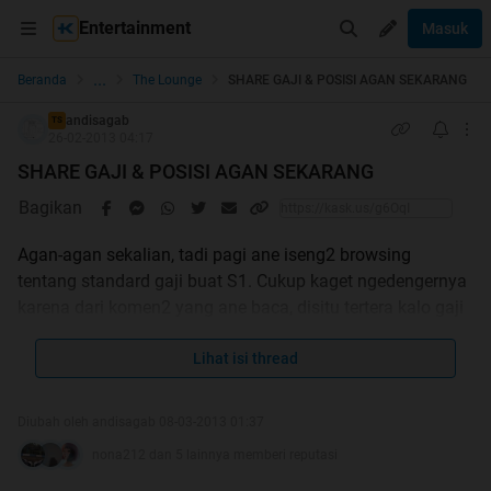
Entertainment
Masuk
...
Beranda
The Lounge
SHARE GAJI & POSISI AGAN SEKARANG
andisagab
TS
26-02-2013 04:17
SHARE GAJI & POSISI AGAN SEKARANG
Bagikan
Agan-agan sekalian, tadi pagi ane iseng2 browsing
tentang standard gaji buat S1. Cukup kaget ngedengernya
karena dari komen2 yang ane baca, disitu tertera kalo gaji
mereka udah gede2 banget (5 - belasan juta). Nah,
sekarang buat ngobatin penasaran, ane mau denger dari
Lihat isi thread
agan2 langsung tentang penghasilan agan2 sekalian.
Mulai dari ane gan
Diubah oleh andisagab 08-03-2013 01:37
nona212 dan 5 lainnya memberi reputasi
Pendidikan: S1