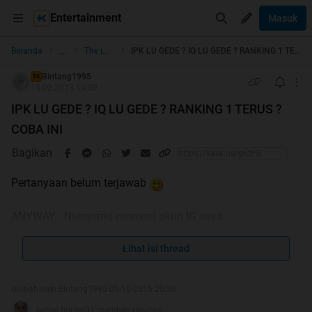
Entertainment
Masuk
...
Beranda
The Lounge
IPK LU GEDE ? IQ LU GEDE ? RANKING 1 TERUS ? COBA INI
Bintang1995
TS
15-02-2013 14:59
IPK LU GEDE ? IQ LU GEDE ? RANKING 1 TERUS ?
COBA INI
Bagikan
Pertanyaan belum terjawab
ANYWAY - Numpang promosi akun IG saya :
@komik.kentung di follow ya . akun update kkomikstrip
setiap hari . makasih
Lihat isi thread
Jangan pakai EMOSI , Jangan Nge
Diubah oleh Bintang1995 05-10-2015 20:36
JUNK di Thread orang .. Damai aja
ladies.hunter01 memberi reputasi