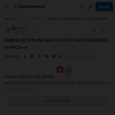
Entertainment
Masuk
...
Beranda
The Lounge
MAKHLUK APA INI GAN !! DI CFD DAGO BANDUNG (++PICT++)
penyu2
TS
11-02-2013 11:04
MAKHLUK APA INI GAN !! DI CFD DAGO BANDUNG
(++PICT++)
Bagikan
Salam KASKUS lagi ahhhhh
sebelumnya kalo ada yang ga tau CFD cek disini
SINI dulu
biar nyambung
Jadi gini ceritanya gan, hari minggu ane berniat olah raga
Lihat isi thread
di CFD DAGO BANDUNG, biar sehat gitu sekalian sekalian