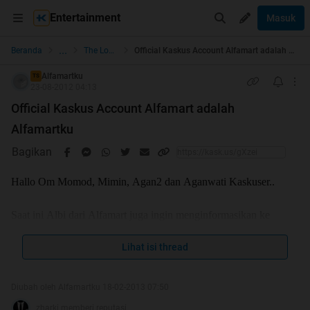
Entertainment
Masuk
...
Beranda
The Lounge
Official Kaskus Account Alfamart adalah Alfamartku
Alfamartku
TS
23-08-2012 04:13
Official Kaskus Account Alfamart adalah
Alfamartku
Bagikan
Hallo Om Momod, Mimin, Agan2 dan Aganwati Kaskuser..
Saat ini Albi dari Alfamart juga ingin menginformasikan ke
seluruh kaskuser, Alfamart kini hadir dengan
Official Kaskus
Lihat isi thread
Untuk seluruh
Account Alfamart dengan user Alfamartku
informasi yang berkaitan dengan Alfamart akan Albi
Alfamart posting disini.
Diubah oleh Alfamartku 18-02-2013 07:50
zharki memberi reputasi