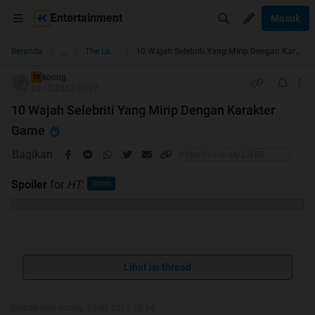
Entertainment
Masuk
...
Beranda
The Lounge
10 Wajah Selebriti Yang Mirip Dengan Karakter Game
koong.
TS
24-12-2012 03:17
10 Wajah Selebriti Yang Mirip Dengan Karakter
Game
Bagikan
Spoiler
for
HT
:
Lihat isi thread
Newbie izin share..
Diubah oleh koong. 03-02-2013 10:54