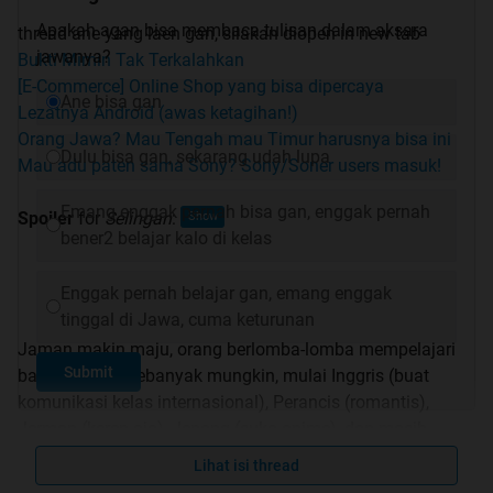
Apakah agan bisa membaca tulisan dalam aksara
thread ane yang laen gan, silakan diopen in new tab
jawanya?
Bukti Mimin Tak Terkalahkan
[E-Commerce] Online Shop yang bisa dipercaya
Ane bisa gan
Lezatnya Android (awas ketagihan!)
Orang Jawa? Mau Tengah mau Timur harusnya bisa ini
Dulu bisa gan, sekarang udah lupa
Mau adu paten sama Sony? Sony/Soner users masuk!
Emang enggak pernah bisa gan, enggak pernah
Spoiler
for
Selingan
:
bener2 belajar kalo di kelas
Enggak pernah belajar gan, emang enggak
tinggal di Jawa, cuma keturunan
Jaman makin maju, orang berlomba-lomba mempelajari
Submit
bahasa asing sebanyak mungkin, mulai Inggris (buat
komunikasi kelas internasional), Perancis (romantis),
Jerman (keren aja), Jepang (suka anime), dan masih
banyak lagi. Masalahnya bahasa dan budaya sendiri
Lihat isi thread
gimana nih (terutama kagem tiyang Jawi kados kula)