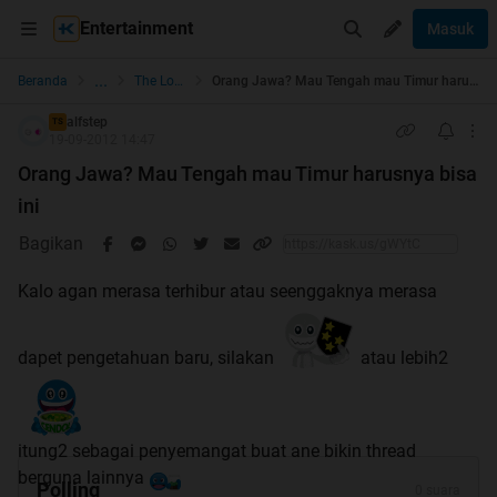
Entertainment
Masuk
...
Beranda
The Lounge
Orang Jawa? Mau Tengah mau Timur harusnya bisa ini
alfstep
TS
19-09-2012 14:47
Orang Jawa? Mau Tengah mau Timur harusnya bisa
ini
Bagikan
Kalo agan merasa terhibur atau seenggaknya merasa
dapet pengetahuan baru, silakan
atau lebih2
itung2 sebagai penyemangat buat ane bikin thread
berguna lainnya
Polling
0 suara