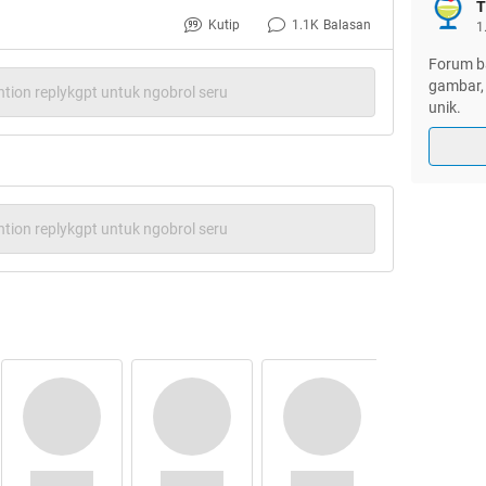
T
Kutip
1.1K
Balasan
1
Forum ba
gambar, 
tion replykgpt untuk ngobrol seru
unik.
rkenal dengan kekonyolan video joget joget
dikeluarin atau ngundurin diri bingung juga ane
salah dia ngomong ngundurin diri bukan karena
esuatu hal yang dianggap privasi
(bilang aja
ilm tapi ane ga pernah nonton :P
tion replykgpt untuk ngobrol seru