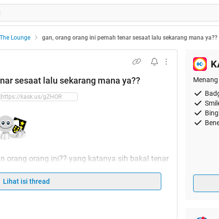
The Lounge
gan, orang orang ini pernah tenar sesaat lalu sekarang mana ya??
K
enar sesaat lalu sekarang mana ya??
Menang 
Badg
Smil
Bing
Bene
 orang orang ini?? yang katanya sih bakal tenar
beberapa minggu sampe beberapa bulan kok ane
Lihat isi thread
reka??