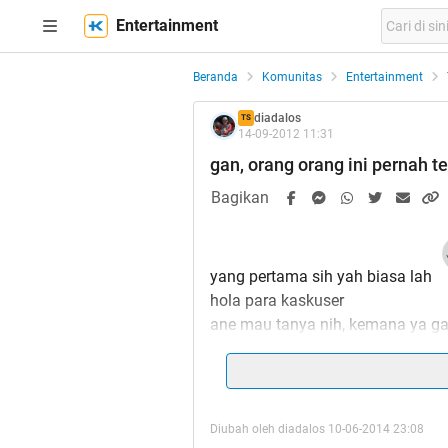
Entertainment
Beranda
Komunitas
Entertainment
diadalos
TS
14-09-2012 11:31
gan, orang orang ini pernah t
Bagikan
yang pertama sih yah biasa lah
hola para kaskuser
ane mau tanya nih, kemana ya gan
banget di dunia perfilman tapi 
ga pernah liat lagi di tv ya gan??
mungkin salah satunya ini nih,
Diubah oleh diadalos 10-06-2014 23:08
masih ingetkah agan dengan me