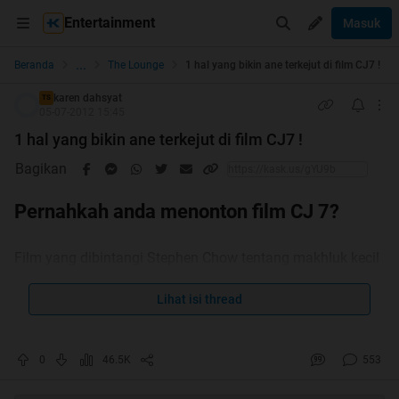
Entertainment
Masuk
...
Beranda
The Lounge
1 hal yang bikin ane terkejut di film CJ7 !
karen dahsyat
TS
05-07-2012 15:45
1 hal yang bikin ane terkejut di film CJ7 !
Bagikan
Pernahkah anda menonton film CJ 7?
Film yang dibintangi Stephen Chow tentang makhluk kecil
Lihat isi thread
0
46.5K
553
sedikit cerita mengenai film ini bagi yang belum pernah
nonton (translate dari wiki):