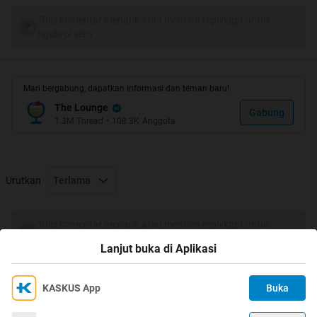
Tulis komentar menarik atau mention replykgpt untuk
Quote:
ngobrol seru
Mari bergabung, dapatkan informasi dan teman baru!
The Lounge
Quote:
Gabung
1.3M
Thread
•
108.3K
Anggota
Urutkan
Terlama
Quote:
Tulis komentar menarik atau mention replykgpt untuk
ngobrol seru
Lanjut buka di Aplikasi
Quote:
KASKUS App
Buka
Ikuti KASKUS di
Kami menggunakan Cookies
Dengan terus mengakses situs ini dan mengklik tombol