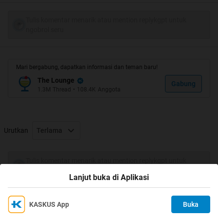
kayak gitu? Apa sih susahnya buang sampah pada
tempatnya?
Tulis komentar menarik atau mention replykgpt untuk
ngobrol seru
Kelakuan
nyampah
kayaknya udah jadi kebiasaan deh.
Berikut ini beberapa yg ane lihat langsung (sbg contoh):
Mari bergabung, dapatkan informasi dan teman baru!
Spoiler
for
Kelakuan nyampah
:
The Lounge
Gabung
1.3M
Thread
•
108.4K
Anggota
Urutkan
Terlama
renungkan
Coba kita
gan ....
Tulis komentar menarik atau mention replykgpt untuk
ngobrol seru
Lanjut buka di Aplikasi
Spoiler
for
Renungan...
:
KASKUS App
Buka
Ikuti KASKUS di
Kami menggunakan Cookies