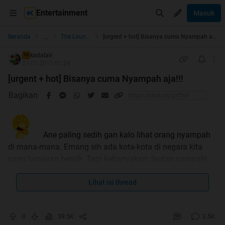
Entertainment
Masuk
...
Beranda
The Lounge
[urgent + hot] Bisanya cuma Nyampah aja!!!
kadalair
TS
27-01-2011 01:24
[urgent + hot] Bisanya cuma Nyampah aja!!!
Bagikan
Ane paling sedih gan kalo lihat orang nyampah
di mana-mana. Emang sih ada kota-kota di negara kita
yang lumayan bersih. Tapi kebanyakan: lautan sampah!
Lihat isi thread
Kalo lihat negara-negara yang bersih rapi gitu,
ane jadi iri plus mangkel: kenapa di negara kita gak bisa
0
39.5K
2.5K