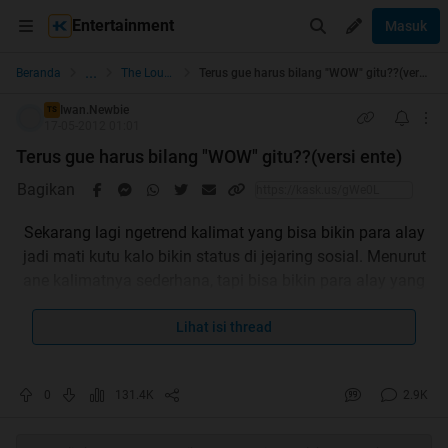
Entertainment
Masuk
...
Beranda
The Lounge
Terus gue harus bilang "WOW" gitu??(versi ente)
Iwan.Newbie
TS
17-05-2012 01:01
Terus gue harus bilang "WOW" gitu??(versi ente)
Bagikan
Sekarang lagi ngetrend kalimat yang bisa bikin para alay
jadi mati kutu kalo bikin status di jejaring sosial. Menurut
ane kalimatnya sederhana, tapi bisa bikin para alay yang
suka update status "lebay" jadi dongkol hatinya
[/Quote]
Lihat isi thread
Spoiler
for
kalimatnye
:
0
131.4K
2.9K
Quote: