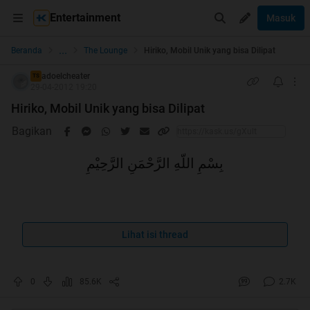
Entertainment
Masuk
...
Beranda
The Lounge
Hiriko, Mobil Unik yang bisa Dilipat
adoelcheater
TS
29-04-2012 19:20
Hiriko, Mobil Unik yang bisa Dilipat
Bagikan
بِسْمِ اللّهِ الرَّحْمَنِ الرَّحِيْمِ
Spoiler
for
No Repost
:
Lihat isi thread
0
85.6K
2.7K
Quote:
kaskuser yang baik adalah kaskuser dimana