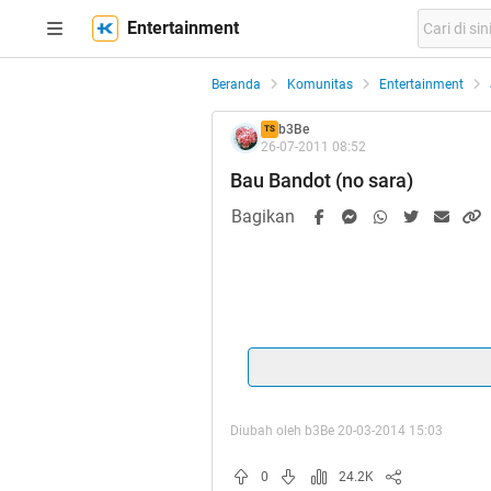
Entertainment
Beranda
Komunitas
Entertainment
b3Be
TS
26-07-2011 08:52
Bau Bandot (no sara)
Bagikan
Diubah oleh b3Be 20-03-2014 15:03
0
24.2K