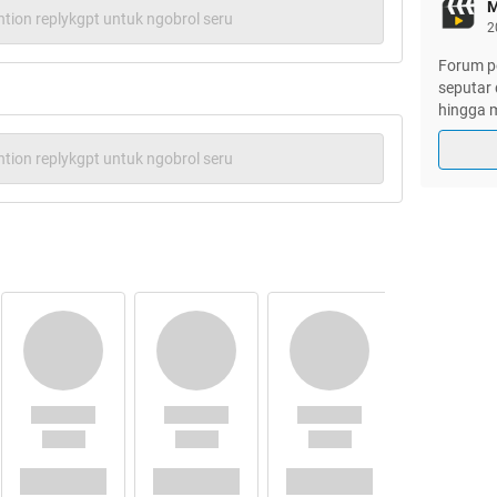
M
itter.com/Prometheus_6812
tion replykgpt untuk ngobrol seru
2
Forum pe
seputar 
hingga m
in the universe_ theres every chance there are
tion replykgpt untuk ngobrol seru
of us."
-sir ridley scott
Genres:
| Drama | Horror | Sci-Fi
Quote:
Posted By
GoldenGunz
►