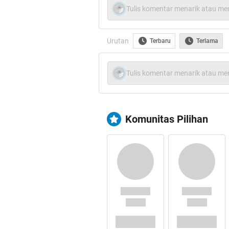
http://tw
Tulis komentar menarik atau men
Urutan
Terbaru
Terlama
"science says we're not alone 
Tulis komentar menarik atau men
more 
Komunitas Pilihan
Action 
Original 