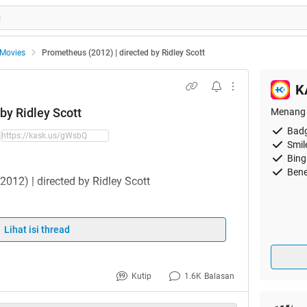
Movies
Prometheus (2012) | directed by Ridley Scott
K
by Ridley Scott
Menang 
Badg
Smil
Bing
Bene
Website & Viral
Lihat isi thread
w.prometheus-movie.com/
w.projectprometheus.com/
Kutip
1.6K
Balasan
w.weylandindustries.com/
.facebook.com/Prometheus