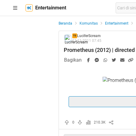
Entertainment
Beranda
Komunitas
Entertainment
LuciferScream
TS
11-11-2011 07:45
Prometheus (2012) | directed 
Bagikan
http://ww
http://ww
0
210.3K
http://ww
http://www