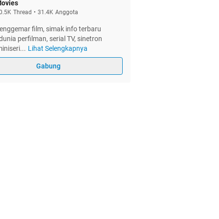
ovies
0.5K
Thread
•
31.4K
Anggota
nggemar film, simak info terbaru
dunia perfilman, serial TV, sinetron
iniseri
...
Lihat Selengkapnya
Gabung