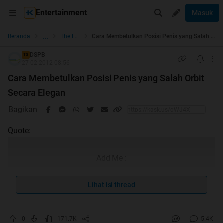
Entertainment
Masuk
...
Beranda
The Lounge
Cara Membetulkan Posisi Penis yang Salah Orbit Secara Elegan
DSPB
TS
27-02-2012 08:56
Cara Membetulkan Posisi Penis yang Salah Orbit
Secara Elegan
Bagikan
Quote:
Add Me :
DSPB
Lihat isi thread
Jangan Lupa di
0
171.7K
5.4K