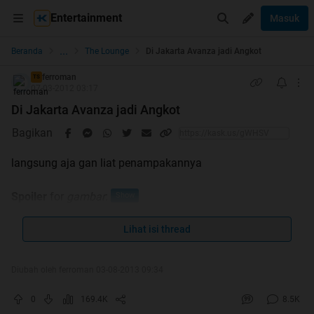
Entertainment
Masuk
...
Beranda
The Lounge
Di Jakarta Avanza jadi Angkot
ferroman
TS
07-03-2012 03:17
Di Jakarta Avanza jadi Angkot
Bagikan
langsung aja gan liat penampakannya
Spoiler
for
gambar
:
Lihat isi thread
Spoiler
for
sumbangan dari kaskuser
:
Diubah oleh ferroman 03-08-2013 09:34
0
169.4K
8.5K