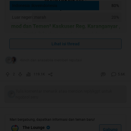
BUDAYAKAN ««« ¦
Indonesia :iloveindonesia
80%
Quote:
Luar negeri :marah
20%
[SIZE="5"]
Makasih untuk Mimin , Momod , Co-
mod dan Temen² Kaskuser Reg. Karanganyar ,
Twibi-[K]askus yg telah mendukung
menjadikan Thread ini menjadi HT Pertamax
Lihat isi thread
ane
4iinch dan anasabila memberi reputasi
Spoiler
for
HT #1
:
2
119.1K
5.6K
-16-10-2011-
Tulis komentar menarik atau mention replykgpt untuk
ngobrol seru
Spoiler
for
No Repost
:
Mari bergabung, dapatkan informasi dan teman baru!
The Lounge
Gabung