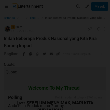
Entertainment
Masuk
...
Beranda
The Lounge
Inilah Beberapa Produk Nasional yang Kita Kira Barang Import
R.R.M
TS
16-10-2011 07:32
Inilah Beberapa Produk Nasional yang Kita Kira
Barang Import
Bagikan
Quote:
Quote:
Welcome To My Thread
Polling
Poll ini sudah ditutup. - 2761 suara
¦ »»» SEBELUM MENYIMAK, MARI KITA
Anda Pilih Produk mana ? :army: