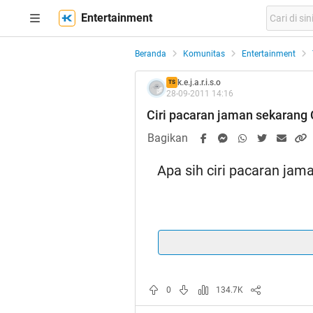
Entertainment
Beranda
Komunitas
Entertainment
k.e.j.a.r.i.s.o
TS
28-09-2011 14:16
Ciri pacaran jaman sekarang 
Bagikan
Apa sih ciri pacaran jam
Spoiler
for
bukti no repost
:
Oke se
0
134.7K