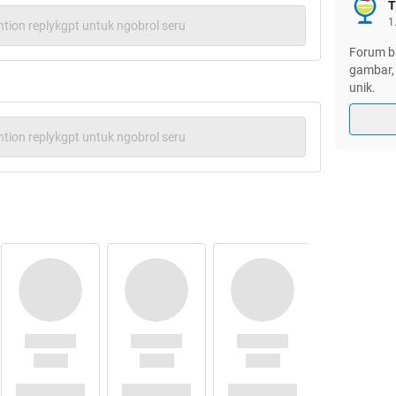
t Ga Tebel,Ga Mau Nempel.
T
1
tion replykgpt untuk ngobrol seru
oda Empat,Ga Mau Deket.
 Ga Ninja,Ga Manja.
Forum ba
 Vixion,Ga Mau Action.
gambar, 
unik.
espa,Malah Ga Mau Jumpa.
r Supra,Ga Mau Mesra.
ng Kirana,Bikin Merana
tion replykgpt untuk ngobrol seru
g Scoopy,Cuma Cium Pipi
aek Angkot,Malah Melotot
ek Bus Malah Minta Putus.
lan kaki,Malah Maki Maki
er
:
pejwan lounge
: