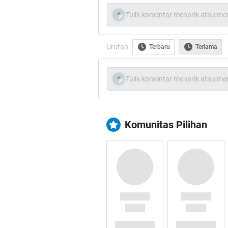
Kalo Dompe
Tulis komentar menarik atau men
Kalo Ga R
Kalo
Kalo Ga
Urutan
Terbaru
Terlama
Dijemput V
Diante
Dibonce
Tulis komentar menarik atau men
Diboncen
Diajak N
Diajak Na
Komunitas Pilihan
Diajak Ja
Spoiler
for
tambahan dari kaskus
Spoiler
for
weh sering mejeng di 