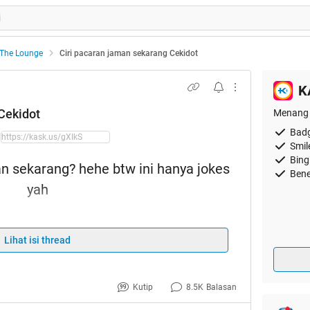
The Lounge
Ciri pacaran jaman sekarang Cekidot
K
Cekidot
Menang 
Badg
Smil
Bing
an sekarang? hehe btw ini hanya jokes
Bene
yah
Lihat isi thread
moga terhibur hehe
Kutip
8.5K
Balasan