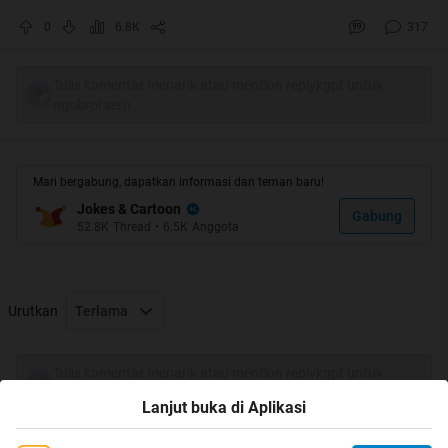
0
6.8K
317
Quote:
Menentukan pribadi seseorang berdasarkan cara
Tulis komentar menarik atau mention replykgpt untuk
ngupil
ngobrol seru
Mari bergabung, dapatkan informasi dan teman baru!
Quote:
Jokes & Cartoon
Gabung
52.8K
Thread
•
6.5K
Anggota
cerita lucu tentang pribadi seseorang dilihat dari cara
mengupilnya. .pokoknya ngga kalah menarik ama sms
lucu atau tebak-tebakan lucu lainnya ....Langsung aja
Urutkan
Terlama
kita ke T.K.P
Tulis komentar menarik atau mention replykgpt untuk
ngobrol seru
Lanjut buka di Aplikasi
Orang yang terobsesi jadi penyanyi/musisi
setiap ngupil dan berhasil dijadikan sebuah lirik