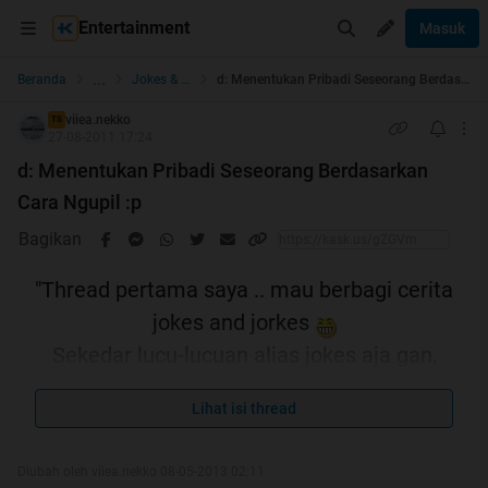
Entertainment
Masuk
...
Beranda
Jokes & Cartoon
d: Menentukan Pribadi Seseorang Berdasarkan Cara Ngupil :p
viiea.nekko
TS
27-08-2011 17:24
d: Menentukan Pribadi Seseorang Berdasarkan
Cara Ngupil :p
Bagikan
"Thread pertama saya .. mau berbagi cerita
jokes and jorkes
Sekedar lucu-lucuan alias jokes aja gan,
yanggep jorok berarti tipe melankolis gan
Lihat isi thread
, Cekidott
Diubah oleh viiea.nekko 08-05-2013 02:11