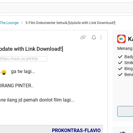
The Lounge
5 Film Dokumenter terbaik.[Update with Link Download!]
K
pdate with Link Download!]
Menang 
Badg
Smil
Bing
.
ga tw lagi...
Bene
ORANG PINTER..
e ilang jd pernah donlot film lagi...
PROKONTRAS-FLAVIO