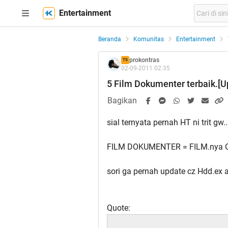
Entertainment
Beranda
Komunitas
Entertainment
prokontras
TS
02-09-2011 02:35
5 Film Dokumenter terbaik.[U
Bagikan
sial ternyata pernah HT ni trit gw..
FILM DOKUMENTER = FILM.nya 
sori ga pernah update cz Hdd.ex an
Quote: