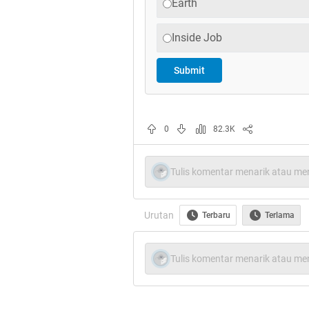
Earth
Inside Job
Submit
0
82.3K
Tulis komentar menarik atau men
Urutan
Terbaru
Terlama
Tulis komentar menarik atau men