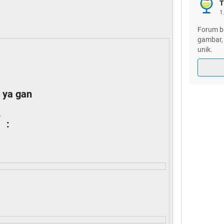
T
1
Forum ba
gambar, 
unik.
 ya gan
: