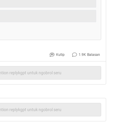
Kutip
1.9K
Balasan
tion replykgpt untuk ngobrol seru
tion replykgpt untuk ngobrol seru