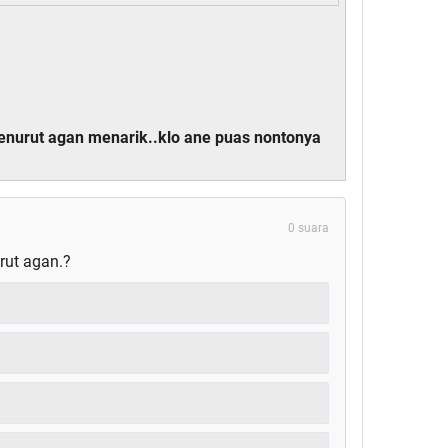
nurut agan menarik..klo ane puas nontonya
0 suara
ut agan.?