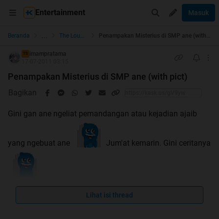
Entertainment
Masuk
...
Beranda
The Lounge
Penampakan Misterius di SMP ane (with pict)
imampratama
TS
17-07-2011 03:15
Penampakan Misterius di SMP ane (with pict)
Bagikan
Gini gan ane ngeliat pemandangan atau kejadian ajaib
yang ngebuat ane
Jum'at kemarin. Gini ceritanya
Ceritanya ane dari SMA mo ke SMP ngambil booklet
Lihat isi thread
(foto). Jadi Abis solat jum'at dari SMA langsung ke SMP.