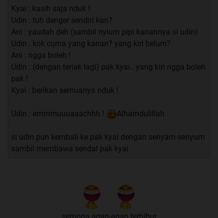
Kyai : kasih saja nduk !
Udin : tuh denger sendiri kan?
Ani : yaudah deh (sambil nyium pipi kanannya si udin)
Udin : kok cuma yang kanan? yang kiri belum?
Ani : ngga boleh !
Udin : (dengan teriak lagi) pak kyai.. yang kiri ngga boleh
pak !
Kyai : berikan semuanya nduk !
Udin : emmmuuuaaachhh !
Alhamdulillah
si udin pun kembali ke pak kyai dengan senyam-senyum
sambil membawa sendal pak kyai
semoga agan-agan terhibur