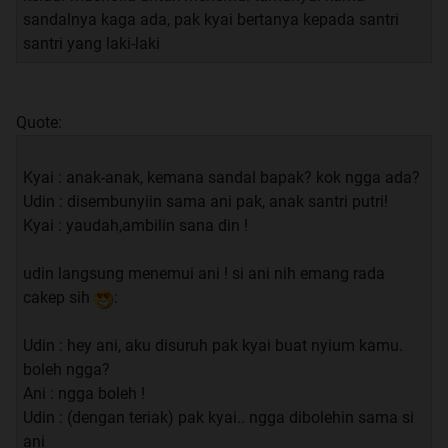
sandalnya kaga ada, pak kyai bertanya kepada santri
santri yang laki-laki
Quote:
Kyai : anak-anak, kemana sandal bapak? kok ngga ada?
Udin : disembunyiin sama ani pak, anak santri putri!
Kyai : yaudah,ambilin sana din !
udin langsung menemui ani ! si ani nih emang rada
cakep sih
:
Udin : hey ani, aku disuruh pak kyai buat nyium kamu.
boleh ngga?
Ani : ngga boleh !
Udin : (dengan teriak) pak kyai.. ngga dibolehin sama si
ani