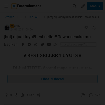
Entertainment
Masuk
...
Beranda
The Lounge
[hot] dijual tuyul!best seller!! Tawar sesuka mu
arisu
TS
24-06-2011 08:56
[hot] dijual tuyul!best seller!! Tawar sesuka mu
Bagikan
★BEST SELLER TUYULS★
Di Jual TUYUL Second tanpa surat -surat..
NO FULLSET..BATANGAN ONLY..
Lihat isi thread
tidak menghasilkan duit..uang kembali.
dosa tanggung sendiri yach!
0
53.5K
2.7K