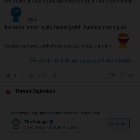
NB: makasi buat agan/aganwati yang sudah memberikan
nya
kiaranya lancar rejeki, lancar jodoh, karirnya meningkat,
usahanya laris...pokoknya semua lancar...amien
0
167.9K
10K
Thread Digembok
Mari bergabung, dapatkan informasi dan teman baru!
The Lounge
Gabung
1.3M
Thread
•
108.3K
Anggota