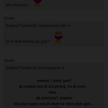
atau kuburan
Quote:
Original Posted By
canabissativa88
►
bs di ajak kimpoi ga gan?
Quote:
Original Posted By
davengeance
►
mesen 1 donk gan!!
tp rambut nya di cat pirang, trs di curly...
oiaa...
pk poni yaa? :mahos
klo bisa suara nya di ubah ke streo dulu gan...