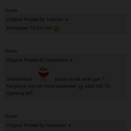
Quote:
Original Posted By
1ndoVer
►
klonengan TS kan tuh
Quote:
Original Posted By
Devaithers
►
awkkawkaw
jualan kuntil anak gan ?
harganya ane liat mhal beeeneeer
aduh tuh TS
ngarang deh
Quote:
Original Posted By
touznemz
►