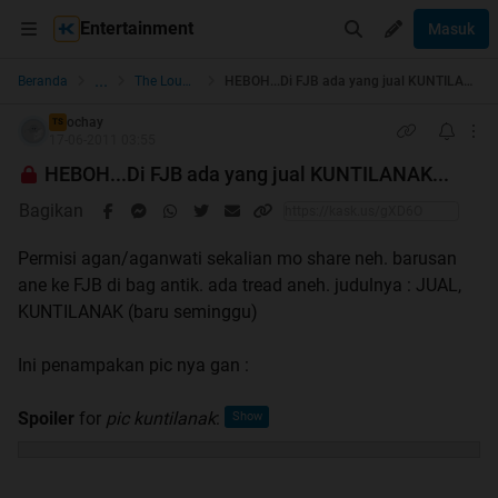
Entertainment
Masuk
...
Beranda
The Lounge
HEBOH...Di FJB ada yang jual KUNTILANAK...
ochay
TS
17-06-2011 03:55
HEBOH...Di FJB ada yang jual KUNTILANAK...
Bagikan
Permisi agan/aganwati sekalian mo share neh. barusan
ane ke FJB di bag antik. ada tread aneh. judulnya : JUAL,
KUNTILANAK (baru seminggu)
Ini penampakan pic nya gan :
Spoiler
for
pic kuntilanak
: