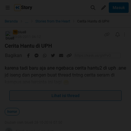
Story
Masuk
...
Beranda
Stories from the Heart
Cerita Hantu di UPH
blue8
TS
03-06-2011 06:12
Cerita Hantu di UPH
Bagikan
karena tadi baru aja ane ngebaca cerita hantu2 di uph .ane
jd iseng dan pengen buat thread tntng cerita seram di
kampus ane tercinta ini lagi
Dan bagi yg punya cerita2 serem juga ,di share ya
Lihat isi thread
.khususnya yg di lingungan UPH jg .ahaha
:maho
horror
Diubah oleh blue8 28-10-2016 07:50