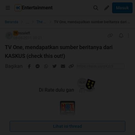
Entertainment
Masuk
...
Beranda
The Lounge
TV One, mendapatkan sumber beritanya dari KASKUS (check this out!)
rezaleft
TS
08-06-2011 00:21
TV One, mendapatkan sumber beritanya dari
KASKUS (check this out!)
Bagikan
Di Rate dulu gan
Lihat isi thread
Pagi-pagi ane lagi nonton TV One, diacara APA KABAR