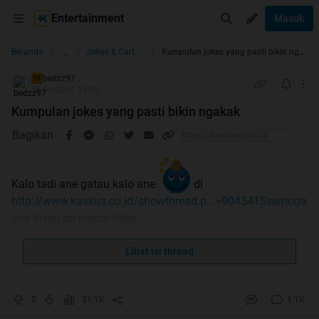
Entertainment
Masuk
...
Beranda
Jokes & Cartoon
Kumpulan jokes yang pasti bikin ngakak
bedzz97
TS
08-06-2011 15:02
Kumpulan jokes yang pasti bikin ngakak
Bagikan
Kalo tadi ane gatau kalo ane
di
http://www.kaskus.co.id/showthread.p...=9045415semoga
ane disini ga repost hehe
Spoiler
for
Jokes Ke 1
:
Lihat isi thread
Spoiler
for
Jokes Ke 2
:
0
31.1K
1.1K