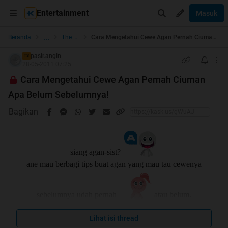
Entertainment
Masuk
...
Beranda
The Lounge
Cara Mengetahui Cewe Agan Pernah Ciuman Apa Belum Sebelumnya!
pasir.angin
TS
28-05-2011 07:25
Cara Mengetahui Cewe Agan Pernah Ciuman
Apa Belum Sebelumnya!
Bagikan
siang agan-sist?
ane mau berbagi tips buat agan yang mau tau cewenya
sebelumnya udah pernah
atau belum.
tapi bukan di jadikan patokan ya gan?
Lihat isi thread
karena setiap orang itu berbeda2.