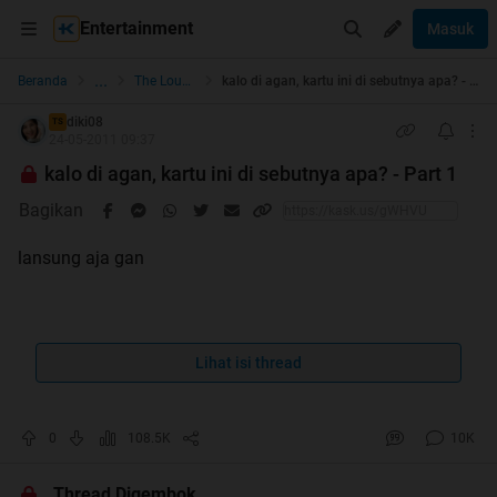
Entertainment
Masuk
...
Beranda
The Lounge
kalo di agan, kartu ini di sebutnya apa? - Part 1
diki08
TS
24-05-2011 09:37
kalo di agan, kartu ini di sebutnya apa? - Part 1
Bagikan
lansung aja gan
Uploaded with
Lihat isi thread
ImageShack.us
0
108.5K
10K
kalo ane nyebutnya lompong..
Thread Digembok