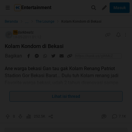
Entertainment
Masuk
...
Beranda
The Lounge
Kolam Kondom di Bekasi
darkbeatz
TS
18-05-2011 01:12
Kolam Kondom di Bekasi
Bagikan
Ane warga bekasi Gan tau gak Kolam Renang Patriot
Stadion Gor Bekasi Barat... Dulu tuh Kolam renang jadi
Favorite warga bekasi, udah 2 tahun direnovasi sampe
sekarang belom rampung juga.. dilihat secara fisik ya
sudah 30% tahap renovasi, yang tadi depannya cuma
Lihat isi thread
warna abu-abu kini jadi moderen ber warna-warni, tapi
sayang entah kenapa proses renovasi itu ngga berjalan
0
252.5K
7.1K
lancar.. kemarin sore saya penasaran niat mo renang
disana, setelah sampe sana KECEWA BANGET blom finish