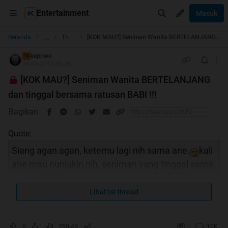
Entertainment
Masuk
...
Beranda
The Lounge
[KOK MAU?] Seniman Wanita BERTELANJANG dan tinggal bersama ratusan BABI !!!
kepriwe
TS
20-03-2011 05:26
[KOK MAU?] Seniman Wanita BERTELANJANG
dan tinggal bersama ratusan BABI !!!
Bagikan
Quote:
Siang agan agan, ketemu lagi nih sama ane
kali
ane mau nunjukin nih, seniman yang tinggal sama
ratusan babi, dan senimannya itu telanjang juga
loo :d doi cewe lagi
: Gimana tertarik liat ?? Tapi
Lihat isi thread
kudu di
0
250.4K
10K