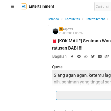
Entertainment
Beranda
Komunitas
Entertainment
kepriwe
TS
20-03-2011 05:26
[KOK MAU?] Seniman Wan
ratusan BABI !!!
Bagikan
Quote:
Siang agan agan, ketemu lag
nih, seniman yang tinggal sa
telanjang juga loo :d doi cewe
membaca
, di pojok kanan