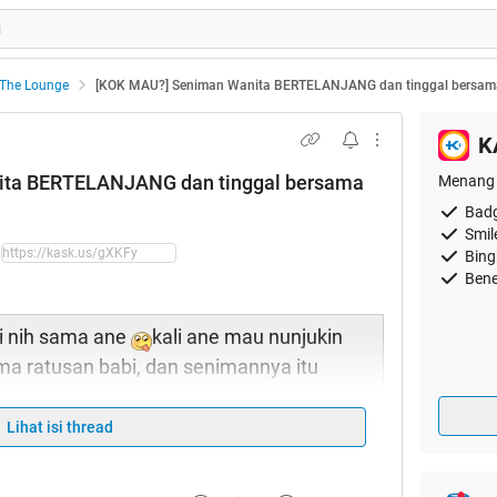
The Lounge
[KOK MAU?] Seniman Wanita BERTELANJANG dan tinggal bersama 
K
ita BERTELANJANG dan tinggal bersama
Menang 
Badg
Smil
Bing
Bene
i nih sama ane
kali ane mau nunjukin
ma ratusan babi, dan senimannya itu
 lagi
: Gimana tertarik liat ?? Tapi kudu di
Lihat isi thread
dulu yaa sebelum
 atas noh :d