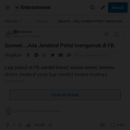
Entertainment
Masuk
...
Beranda
The Lounge
Gaswat....Ada Jenderal Polisi mengamuk di FB.
bluemorri
TS
30-03-2011 04:34
Gaswat....Ada Jenderal Polisi mengamuk di FB.
Bagikan
Lagi jalan2 di FB, sambil buka2 status teman, ketemu
status Jenderal yang lagi marah2 karena anaknya
diganggu.
Lihat isi thread
Sampe muka si pengganggu mo dibeli ma jenderal.
tien212700 memberi reputasi
Ampun....om jenderal.
1
160.6K
8.8K