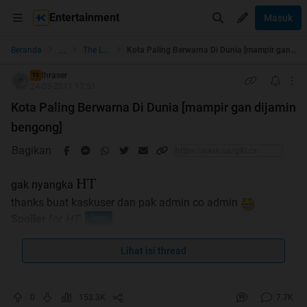
Entertainment
Masuk
...
Beranda
The Lounge
Kota Paling Berwarna Di Dunia [mampir gan dijamin bengong]
thraser
TS
24-03-2011 17:51
Kota Paling Berwarna Di Dunia [mampir gan dijamin
bengong]
Bagikan
HT
gak nyangka
thanks buat kaskuser dan pak admin co admin
Spoiler
for
HT
:
Lihat isi thread
ini nih gan kota paling berwarna di dunia
cekidot
0
153.3K
7.7K