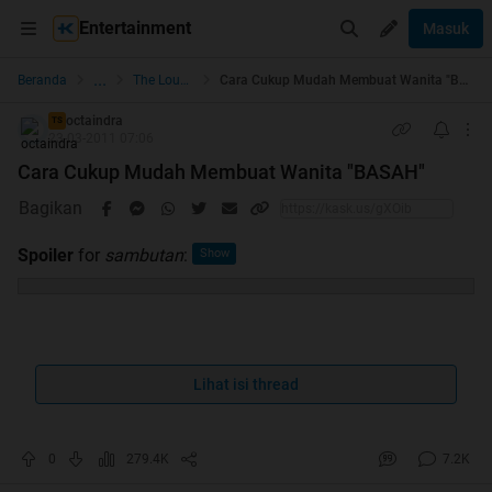
Entertainment
Masuk
...
Beranda
The Lounge
Cara Cukup Mudah Membuat Wanita "BASAH"
octaindra
TS
23-03-2011 07:06
Cara Cukup Mudah Membuat Wanita "BASAH"
Bagikan
Spoiler
for
sambutan
:
bagi agan2 yang belum menikah sangat tidak
Lihat isi thread
dianjurkan mempraktekan ini kepada PACAR,
SELINGKUHAN, apalagi CEWEK YANG LEWAT
DEPAN RUMAH
0
279.4K
7.2K