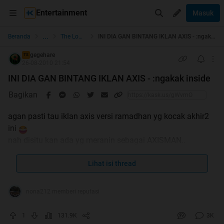
Entertainment
Masuk
...
Beranda
The Lounge
INI DIA GAN BINTANG IKLAN AXIS - :ngakak inside
gegehare
TS
26-08-2010 21:54
INI DIA GAN BINTANG IKLAN AXIS - :ngakak inside
Bagikan
agan pasti tau iklan axis versi ramadhan yg kocak akhir2
ini
nah disitu kan ada yg meranin sebagai AXISMAN..
yg bertugas membangunkan org2 sahur
Lihat isi thread
Namanya Umar Syarief gan..
nona212 memberi reputasi
berikut foto2 behind the scene nya
1
131.9K
3K