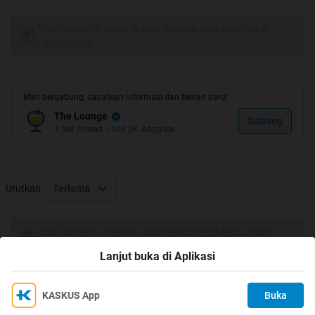
Spoiler
for
1
:
Tulis komentar menarik atau mention replykgpt untuk
ngobrol seru
Spoiler
for
2
:
Mari bergabung, dapatkan informasi dan teman baru!
The Lounge
Gabung
1.3M
Thread
•
108.3K
Anggota
Spoiler
for
3
:
Urutkan
Terlama
Spoiler
for
4
:
Tulis komentar menarik atau mention replykgpt untuk
ngobrol seru
Lanjut buka di Aplikasi
Spoiler
for
5
:
KASKUS App
Buka
Ikuti KASKUS di
Kami menggunakan Cookies