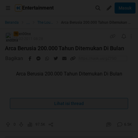
Entertainment
Masuk
...
Beranda
The Lounge
Arca Berusia 200.000 Tahun Ditemukan Di Bulan
xn00nx
TS
25-02-2011 08:28
Arca Berusia 200.000 Tahun Ditemukan Di Bulan
Bagikan
Arca Berusia 200.000 Tahun Ditemukan Di Bulan
Sebuah catatan sain baru saja dirilis yang membuktikan
bahwa permukaan bulan pernah dihuni kehidupan cerdas.
Lihat isi thread
Hal itu dibuktikan dari penemuan sebuah arca 10 inci di
0
97.5K
6.5K
atas batu karang bulan.