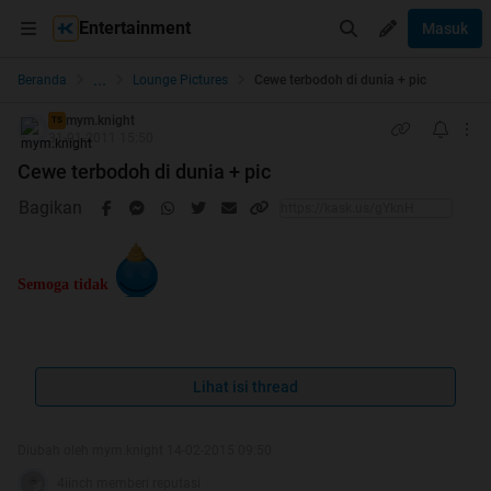
Entertainment
Masuk
...
Beranda
Lounge Pictures
Cewe terbodoh di dunia + pic
mym.knight
TS
31-01-2011 15:50
Cewe terbodoh di dunia + pic
Bagikan
Semoga tidak
Lihat isi thread
Nih cewe udah gila apa sarap ya gan, ane nemu di google nih...
langsung aja liat picnya gan
Diubah oleh mym.knight 14-02-2015 09:50
Spoiler
for
gila
:
4iinch memberi reputasi