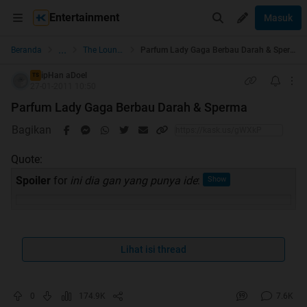
Entertainment
Masuk
...
Beranda
The Lounge
Parfum Lady Gaga Berbau Darah & Sperma
ipHan aDoel
TS
27-01-2011 10:50
Parfum Lady Gaga Berbau Darah & Sperma
Bagikan
Quote:
Spoiler
for
ini dia gan yang punya ide
:
Quote:
Lihat isi thread
Spoiler
for
ini bahannya
:
0
174.9K
7.6K