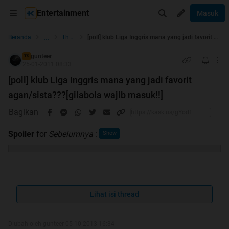
Entertainment
Masuk
...
Beranda
The Lounge
[poll] klub Liga Inggris mana yang jadi favorit agan/sista???[gilabola wajib masuk!!]
gunteer
TS
25-01-2011 08:33
[poll] klub Liga Inggris mana yang jadi favorit
agan/sista???[gilabola wajib masuk!!]
Bagikan
Spoiler
for
Sebelumnya
:
Quote:
Lihat isi thread
Halo agan sista
Diubah oleh gunteer 05-10-2013 16:34