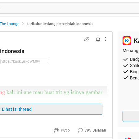
The Lounge
karikatur tentang pemerintah indonesia
K
 indonesia
Menang 
Badg
Smil
Bing
Bene
ng
kali ini ane mau buat trit yg isinya gambar
tentang kartun yg mungkin agak menyindir
ga usah banyak cincong lagi langsung go aja
Lihat isi thread
Kutip
795
Balasan
ntara kita
: