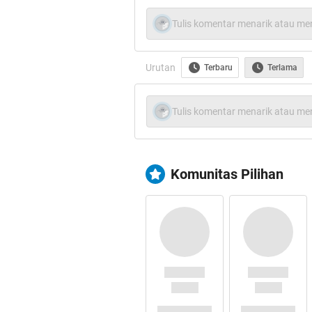
Tulis komentar menarik atau men
Quote:
Urutan
Terbaru
Terlama
nih gan cekidot yaa
Spoiler
for
1
:
Tulis komentar menarik atau men
Spoiler
for
2
:
Komunitas Pilihan
Spoiler
for
3
:
Spoiler
for
4
:
Spoiler
for
5
: