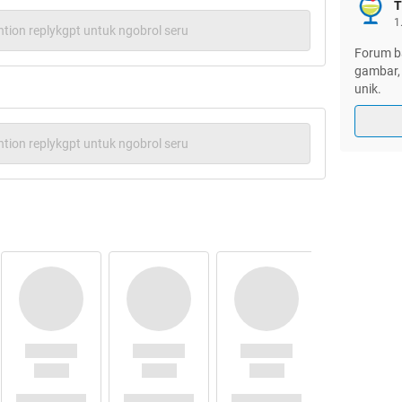
T
1
tion replykgpt untuk ngobrol seru
Forum ba
gambar, 
unik.
tion replykgpt untuk ngobrol seru