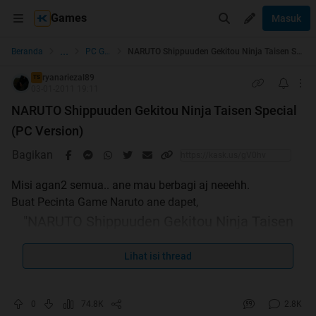
Games
Masuk
...
Beranda
PC Games
NARUTO Shippuuden Gekitou Ninja Taisen Special (PC Version)
ryanariezal89
TS
03-01-2011 19:11
NARUTO Shippuuden Gekitou Ninja Taisen Special
(PC Version)
Bagikan
Misi agan2 semua.. ane mau berbagi aj neeehh.
Buat Pecinta Game Naruto ane dapet,
"NARUTO Shippuuden Gekitou Ninja Taisen
Special (PC Version)"
Lihat isi thread
Info dan spek Kompie :
0
74.8K
2.8K