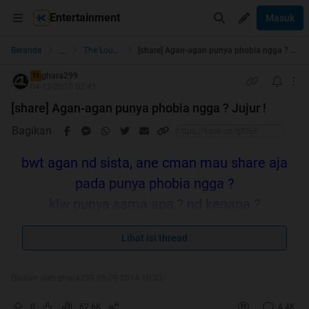
Entertainment
Masuk
...
Beranda
The Lounge
[share] Agan-agan punya phobia ngga ? Jujur !
ghara299
TS
04-12-2010 02:45
[share] Agan-agan punya phobia ngga ? Jujur !
Bagikan
bwt agan nd sista, ane cman mau share aja
pada punya phobia ngga ?
klw punya sama apa ? nd kenapa ?
Lihat isi thread
Diubah oleh ghara299 09-09-2014 10:03
klw ane sendiri phobia sama Ketinggian gan,,,
ane mending naek kora2 d dufan 10x dah dripda naek
0
62.6K
4.4K