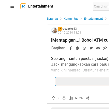
Entertainment
Beranda
Komunitas
Entertainment
roezacks13
TS
05-10-2010 18:01
[Mantap gan...] Bobol ATM c
Bagikan
Seorang mantan peretas (hacker
Jack, mengungkapkan cara baru 
yang kini menjadi Direktur Penel
Labs, memamerkan teknik membo
hacker, Black Hat, di Las Vegas, 
"Saya berharap bisa mengubah ca
0
58.2K
(ATM) yang dari luar tampak tak 
sebelum mendemonstrasikan car