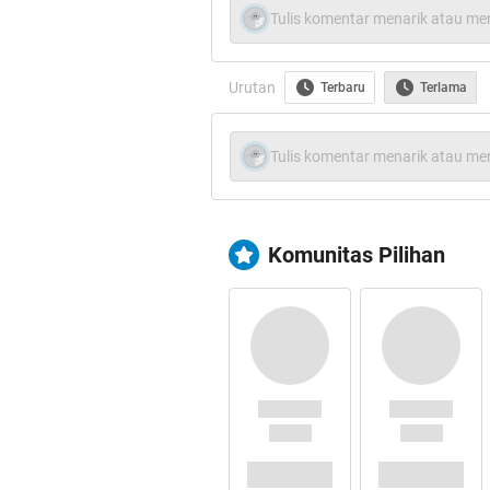
Jack mengaku menghabiskan lebih
Tulis komentar menarik atau men
membobol mesin ATM yang sering
perusahaan ritel.
Urutan
Terbaru
Terlama
Seperti dikutip dari REUTERS, ke
sampai membeli sendiri mesin AT
Tulis komentar menarik atau men
Black Hat itu, Jack menunjukkan
buatannya yang disebut Dillinger.
Setelah menjangkiti mesin ATM, s
Komunitas Pilihan
menginstruksikan mesin untuk mu
mengacu pada sosok perampok lege
Sementara software untuk ATM it
Jack menggunakan kunci yang te
yang dilindungi Triton System. 
software Dillinger ke slot USB
uang tunai di dalamnya. ATM ya
Windows CE, sebuah versi sistem