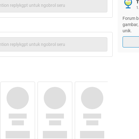
T
 dari satu tahun untuk belajar merusak dan
tion replykgpt untuk ngobrol seru
1
 ditemui di pompa-pompa bensin, bar dan
Forum ba
gambar, 
unik.
marin, Demi mengetahui seluk-beluk ATM, Jack
M melalui internet. Pada konferensi tahunan
tion replykgpt untuk ngobrol seru
 bagaimana ia meng-upload perangkat lunak
oftware Dillinger akan mendekati dan
lai mengeluarkan uang tunai. Nama Dillinger
ndaris Amerika Serikat, John Dillinger.
u buatan perusahaan Tranax Technologies.
rsedia di internet untuk membuka kotak ATM
Kemudian dengan memasukkan flask disk berisi
, maka akan memaksa ATM memuntahkan seluruh
ng dibobol Jack menggunakan perangkat
 operasi buatan Microsoft Corp yang banyak