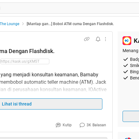
The Lounge
[Mantap gan...] Bobol ATM cuma Dengan Flashdisk.
K
uma Dengan Flashdisk.
Menang 
Badg
Smil
Bing
) yang menjadi konsultan keamanan, Barnaby
Bene
membobol automatic teller machine (ATM). Jack
itian di perusahaan konsultan keamanan, IOActive
bol ATM dalam acara pertemuan tahunan para
Rabu (28/7).
Lihat isi thread
ra pandang orang terhadap perangkat tersebut
Kutip
3K
Balasan
bisa ditembus," kata Jack di depan audiens
a membobol ATM. Untuk bisa membobol ATM,